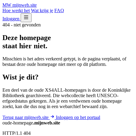
MW
mijnweb
.site
Hoe werkt het
Wat krijg je
FAQ
Inloggen
404 - niet gevonden
Deze homepage
staat hier niet.
Misschien is het adres verkeerd getypt, is de pagina verplaatst, of
bestaat deze oude homepage niet meer op dit platform.
Wist je dit?
Een deel van de oude XS4ALL-homepages is door de Koninklijke
Bibliotheek gearchiveerd. Die webcollectie heeft UNESCO-
erfgoedstatus gekregen. Als je een verdwenen oude homepage
zoekt, kan die dus nog in een webarchief bewaard zijn.
Terug naar mijnweb.site
Inloggen op het portaal
oude-homepage
.mijnweb.site
HTTP/1.1 404