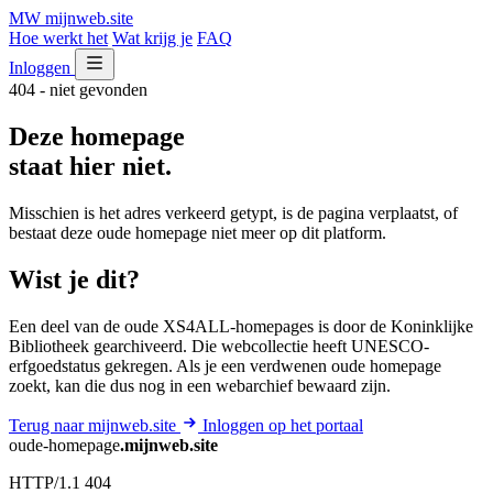
MW
mijnweb
.site
Hoe werkt het
Wat krijg je
FAQ
Inloggen
404 - niet gevonden
Deze homepage
staat hier niet.
Misschien is het adres verkeerd getypt, is de pagina verplaatst, of
bestaat deze oude homepage niet meer op dit platform.
Wist je dit?
Een deel van de oude XS4ALL-homepages is door de Koninklijke
Bibliotheek gearchiveerd. Die webcollectie heeft UNESCO-
erfgoedstatus gekregen. Als je een verdwenen oude homepage
zoekt, kan die dus nog in een webarchief bewaard zijn.
Terug naar mijnweb.site
Inloggen op het portaal
oude-homepage
.mijnweb.site
HTTP/1.1 404